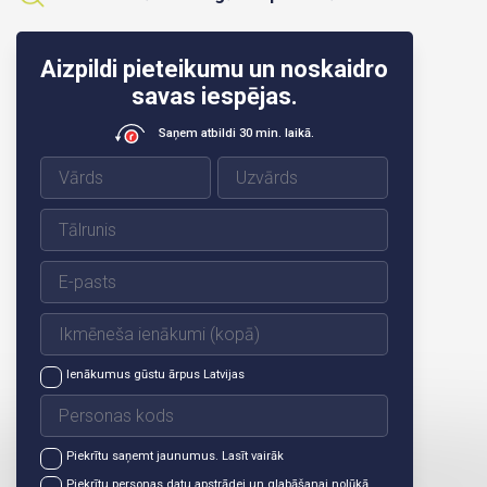
Aizpildi pieteikumu un noskaidro
savas iespējas.
Saņem atbildi 30 min. laikā.
Ienākumus gūstu ārpus Latvijas
Piekrītu saņemt jaunumus.
Lasīt vairāk
Piekrītu personas datu apstrādei un glabāšanai nolūkā