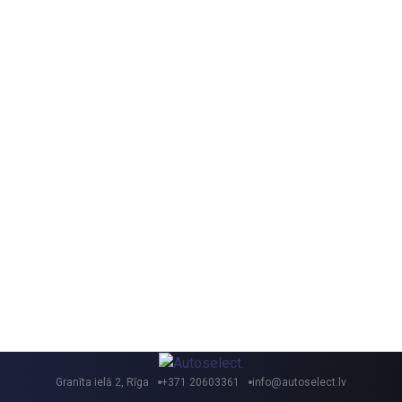
Granīta ielā 2, Rīga
+371 20603361
info@autoselect.lv