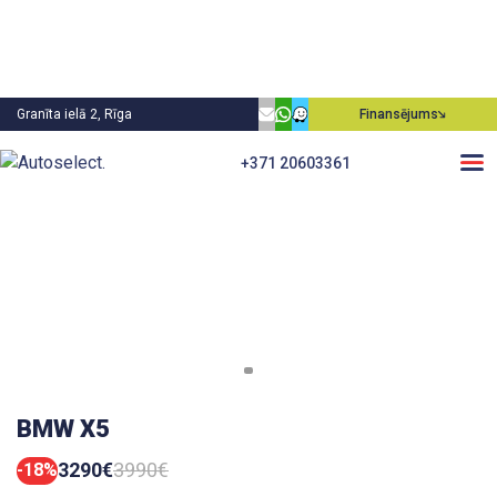
Granīta ielā 2, Rīga
Finansējums
+371 20603361
BMW X5
3290€
3990€
-18%