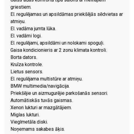
griestiem.
El. regulējamas un apsildāmas priekšējās sēdvietas ar
atmiņu.
El. vadāma jumta lūka.
El. vadāmi logi.
El. regulējami, apsildāmi un nolokami spoguļi.
Gaisa kondicionieris ar 2 zonu klimata kontroli.
Borta dators.
Kruīza kontrole.
Lietus sensors.
El. regulējama multistūre ar atmiņu.
BMW multimedia/navigācija.
Priekšējie un aizmugurējie parkošanās sensori.
Automātiskās tuvās gaismas.
Xenon lukturi ar mazgātājiem.
Miglas lukturi.
Vieglmetāla diski.
Noņemams sakabes āķis.