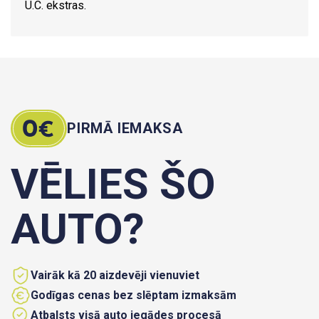
U.C. ekstras.
PIRMĀ IEMAKSA
VĒLIES ŠO
AUTO?
Vairāk kā 20 aizdevēji vienuviet
Godīgas cenas bez slēptam izmaksām
Atbalsts visā auto iegādes procesā