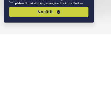
pārbaudīt maksātspēju, saskaņā ar
Privātuma Politiku
Nosūtīt