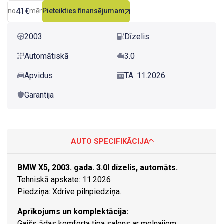
41€
no
mēn.
Pieteikties finansējumam
2003
Dīzelis
Automātiskā
3.0
Apvidus
TA: 11.2026
Garantija
AUTO SPECIFIKĀCIJA
BMW X5, 2003. gada. 3.0l dīzelis, automāts.
Tehniskā apskate: 11.2026
Piedziņa: Xdrive pilnpiedziņa.
Aprīkojums un komplektācija:
Gaišs ādas komforta tipa salons ar melnajiem