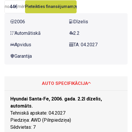
44€
no
mēn.
Pieteikties finansējumam
2006
Dīzelis
Automātiskā
2.2
Apvidus
TA: 04.2027
Garantija
AUTO SPECIFIKĀCIJA
Hyundai Santa-Fe, 2006. gada. 2.2l dīzelis,
automāts.
Tehniskā apskate: 04.2027
Piedziņa: AWD (Pilnpiedziņa)
Sēdvietas: 7