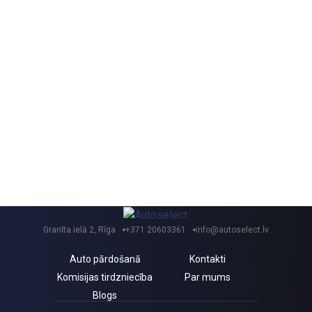
Granīta ielā 2, Rīga
+371 20603361
info@autoselect.lv
Auto pārdošanā
Kontakti
Komisijas tirdzniecība
Par mums
Blogs