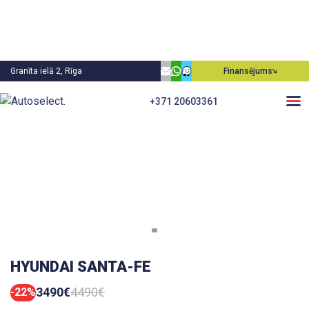
Granīta ielā 2, Rīga
Finansējums
+371 20603361
HYUNDAI SANTA-FE
3490€
4490€
-22%