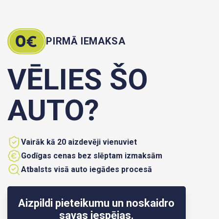
PIRMĀ IEMAKSA
VĒLIES ŠO
AUTO?
Vairāk kā 20 aizdevēji vienuviet
Godīgas cenas bez slēptam izmaksām
Atbalsts visā auto iegādes procesā
Aizpildi pieteikumu un noskaidro
savas iespējas.