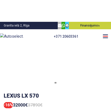
Granīta ielā 2, Rīga
Finansējums
+371 20603361
LEXUS LX 570
32000€
37890€
-16%