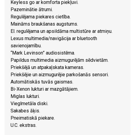
Keyless go ar komforta piekļuvi.
Pazeminātie ātrumi.
Regulējama piekares cietība.
Maināms braukšanas augstums.
El. regulējama un apsildāma multistūre ar atmiņu.
Lexus multimedia/navigācija ar bluetooth
savienojamību.
“Mark Levinson” audiosistēma.
Papildus multimedia aizmugurējām sēdvietām.
Priekšējā un atpakaļskata kameras.
Priekšējie un aizmugurējie parkošanās sensori.
Automātiskās tuvās gaismas.
Bi-Xenon lukturi ar mazgātājiem.
Miglas lukturi.
Vieglmetāla diski.
Sakabes āķis.
Pneimatiskā piekare.
U.C. ekstras.