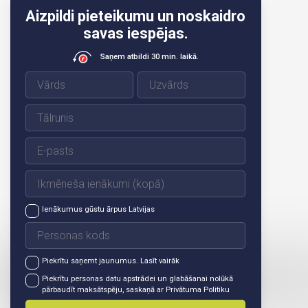
Aizpildi pieteikumu un noskaidro
savas iespējas.
Saņem atbildi 30 min. laikā.
Ienākumus gūstu ārpus Latvijas
Piekrītu saņemt jaunumus.
Lasīt vairāk
Piekrītu personas datu apstrādei un glabāšanai nolūkā
pārbaudīt maksātspēju, saskaņā ar
Privātuma Politiku