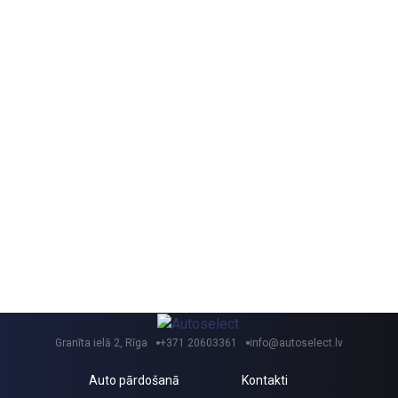
Granīta ielā 2, Rīga
+371 20603361
info@autoselect.lv
Auto pārdošanā
Kontakti