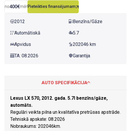
400€
no
mēn.
Pieteikties finansējumam
2012
Benzīns/Gāze
Automātiskā
5.7
Apvidus
202046 km
TA: 08.2026
Garantija
AUTO SPECIFIKĀCIJA
Lexus LX 570, 2012. gada. 5.7l benzīns/gāze,
automāts.
Regulāri veikta pilna un kvalitatīva pretrūsas apstrāde.
Tehniskā apskate: 08.2026
Nobraukums: 202046km.