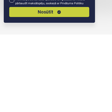
pārbaudīt maksātspēju, saskaņā ar
Privātuma Politiku
Nosūtīt