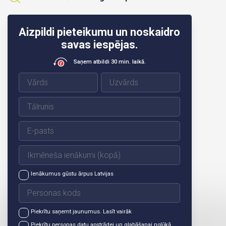
Aizpildi pieteikumu un noskaidro
savas iespējas.
Saņem atbildi 30 min. laikā.
Ienākumus gūstu ārpus Latvijas
Piekrītu saņemt jaunumus.
Lasīt vairāk
Piekrītu personas datu apstrādei un glabāšanai nolūkā