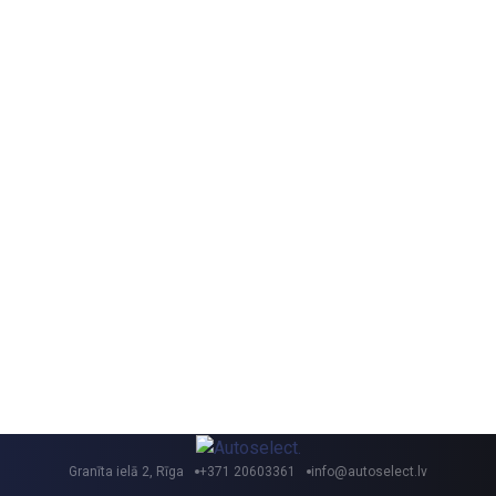
Granīta ielā 2, Rīga
+371 20603361
info@autoselect.lv