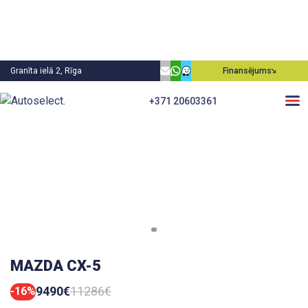
Granīta ielā 2, Rīga
Finansējums
+371 20603361
MAZDA CX-5
9490€
11286€
-16%