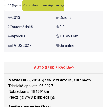
119€
no
mēn.
Pieteikties finansējumam
2013
Dīzelis
Automātiskā
2.2
Apvidus
181991 km
TA: 05.2027
Garantija
AUTO SPECIFIKĀCIJA
Mazda CX-5, 2013. gada. 2.2l dīzelis, automāts.
Tehniskā apskate: 05.2027
Nobraukums: 181991km
Piedziņa: AWD pilnpiedziņa.
Aprīkojums un īpašības: