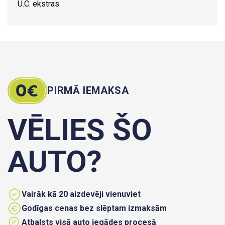
U.C. ekstras.
PIRMĀ IEMAKSA
VĒLIES ŠO
AUTO?
Vairāk kā 20 aizdevēji vienuviet
Godīgas cenas bez slēptam izmaksām
Atbalsts visā auto iegādes procesā