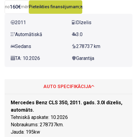
160€
no
mēn.
Pieteikties finansējumam
2011
Dīzelis
Automātiskā
3.0
Sedans
278737 km
TA: 10.2026
Garantija
AUTO SPECIFIKĀCIJA
Mercedes Benz CLS 350, 2011. gads. 3.0l dīzelis,
automāts.
Tehniskā apskate: 10.2026
Nobraukums: 278737km.
Jauda: 195kw