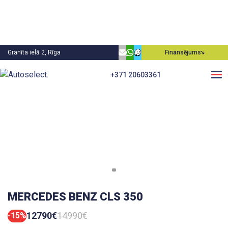
Granīta ielā 2, Rīga
Finansējums
+371 20603361
MERCEDES BENZ CLS 350
12790€
14990€
-15%