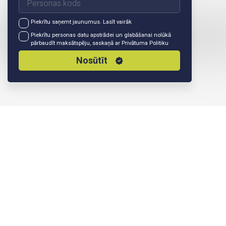
Piekrītu saņemt jaunumus.
Lasīt vairāk
Piekrītu personas datu apstrādei un glabāšanai nolūkā
pārbaudīt maksātspēju, saskaņā ar
Privātuma Politiku
Nosūtīt