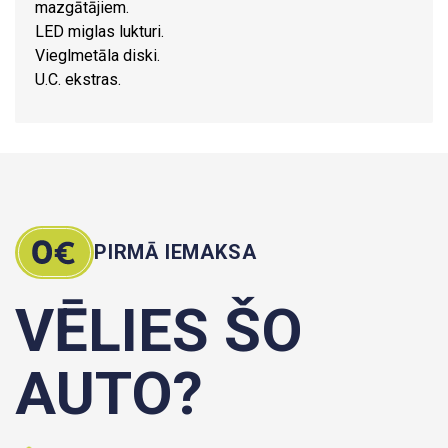
mazgātājiem.
LED miglas lukturi.
Vieglmetāla diski.
U.C. ekstras.
PIRMĀ IEMAKSA
VĒLIES ŠO
AUTO?