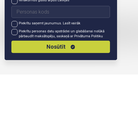
Ienākumus gūstu ārpus Latvijas
Piekrītu saņemt jaunumus.
Lasīt vairāk
Piekrītu personas datu apstrādei un glabāšanai nolūkā
pārbaudīt maksātspēju, saskaņā ar
Privātuma Politiku
Nosūtīt