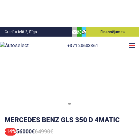
Granīta ielā 2, Rīga
Finansējums
+371 20603361
MERCEDES BENZ GLS 350 D 4MATIC
56000€
64990€
-14%