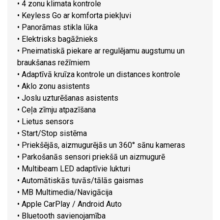
• 4 zonu klimata kontrole
• Keyless Go ar komforta piekļuvi
• Panorāmas stikla lūka
• Elektrisks bagāžnieks
• Pneimatiskā piekare ar regulējamu augstumu un
braukšanas režīmiem
• Adaptīvā kruīza kontrole un distances kontrole
• Aklo zonu asistents
• Joslu uzturēšanas asistents
• Ceļa zīmju atpazīšana
• Lietus sensors
• Start/Stop sistēma
• Priekšējās, aizmugurējās un 360° sānu kameras
• Parkošanās sensori priekšā un aizmugurē
• Multibeam LED adaptīvie lukturi
• Automātiskās tuvās/tālās gaismas
• MB Multimedia/Navigācija
• Apple CarPlay / Android Auto
• Bluetooth savienojamība