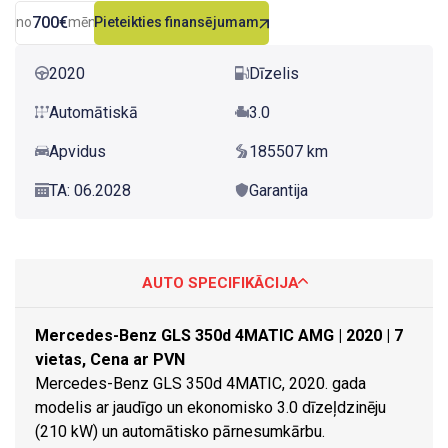
700€
no
mēn.
Pieteikties finansējumam
2020
Dīzelis
Automātiskā
3.0
Apvidus
185507 km
TA: 06.2028
Garantija
AUTO SPECIFIKĀCIJA
Mercedes-Benz GLS 350d 4MATIC AMG | 2020 | 7
vietas, Cena ar PVN
Mercedes-Benz GLS 350d 4MATIC, 2020. gada
modelis ar jaudīgo un ekonomisko 3.0 dīzeļdzinēju
(210 kW) un automātisko pārnesumkārbu.