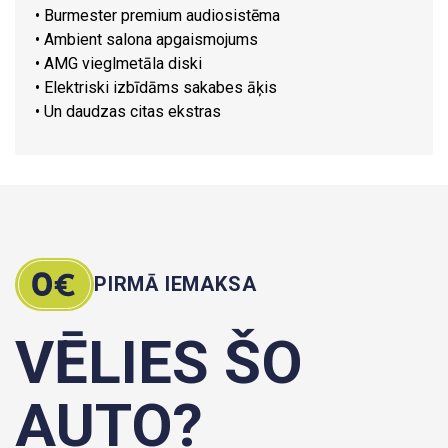
• Burmester premium audiosistēma
• Ambient salona apgaismojums
• AMG vieglmetāla diski
• Elektriski izbīdāms sakabes āķis
• Un daudzas citas ekstras
PIRMĀ IEMAKSA
VĒLIES ŠO
AUTO?