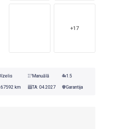
+17
Dīzelis
Manuālā
1.5
267592 km
TA: 04.2027
Garantija