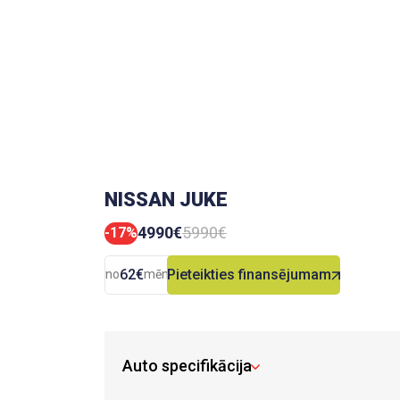
NISSAN JUKE
4990€
5990€
-17%
62€
Pieteikties finansējumam
no
mēn.
Auto specifikācija