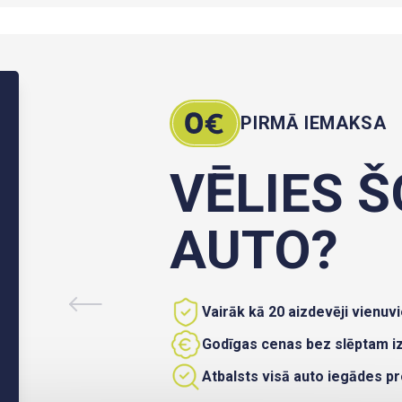
PIRMĀ IEMAKSA
VĒLIES Š
AUTO?
Vairāk kā 20 aizdevēji vienuvi
Godīgas cenas bez slēptam 
Atbalsts visā auto iegādes p