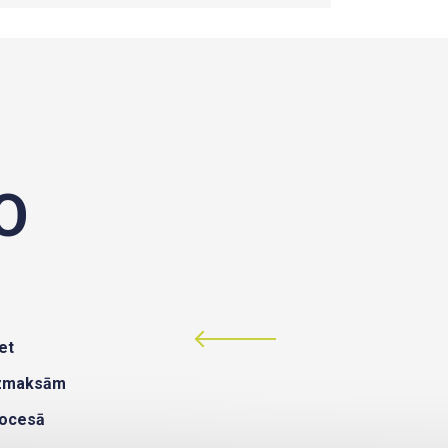
O
et
izmaksām
rocesā