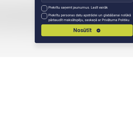
Piekrītu saņemt jaunumus.
Lasīt vairāk
Piekrītu personas datu apstrādei un glabāšanai nolūkā
pārbaudīt maksātspēju, saskaņā ar
Privātuma Politiku
Nosūtīt