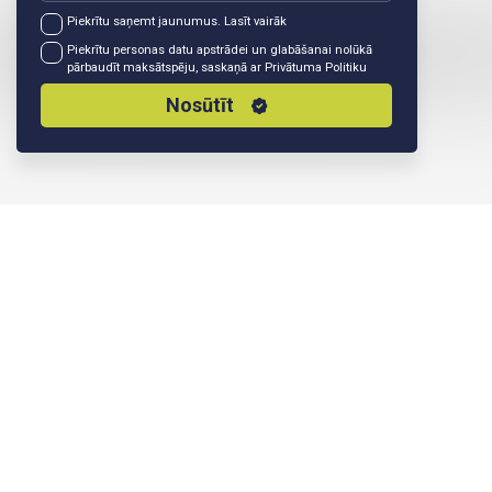
Piekrītu saņemt jaunumus.
Lasīt vairāk
Piekrītu personas datu apstrādei un glabāšanai nolūkā
pārbaudīt maksātspēju, saskaņā ar
Privātuma Politiku
Nosūtīt