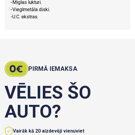
-Miglas lukturi.
-Vieglmetāla diski.
-U.C. ekstras.
PIRMĀ IEMAKSA
VĒLIES ŠO
AUTO?
Vairāk kā 20 aizdevēji vienuviet