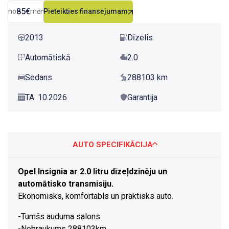
85€
no
mēn.
Pieteikties finansējumam
2013
Dīzelis
Automātiskā
2.0
Sedans
288103 km
TA: 10.2026
Garantija
AUTO SPECIFIKĀCIJA
Opel Insignia ar 2.0 litru dīzeļdzinēju un
automātisko transmisiju.
Ekonomisks, komfortabls un praktisks auto.
-Tumšs auduma salons.
-Nobraukums 288103km.