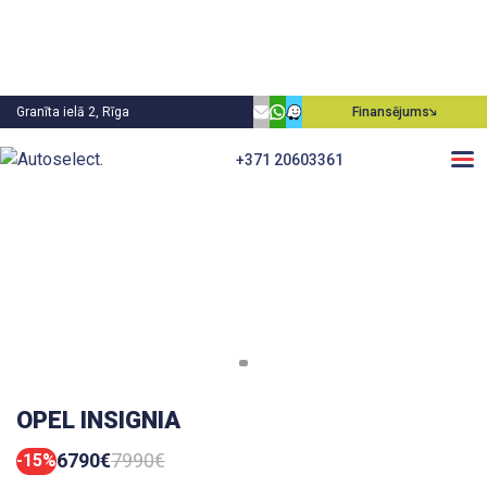
Granīta ielā 2, Rīga
Finansējums
+371 20603361
OPEL INSIGNIA
6790€
7990€
-15%