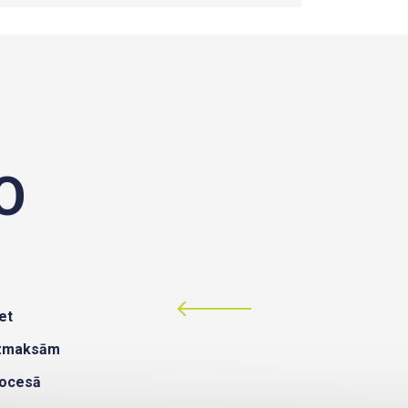
O
et
izmaksām
rocesā