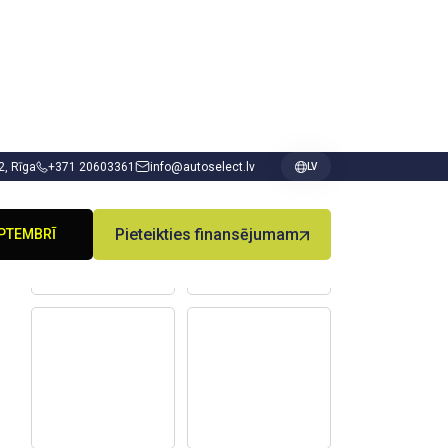
 2, Rīga
+371 20603361
info@autoselect.lv
LV
PTEMBRĪ
PIE DODGE
Pieteikties finansējumam