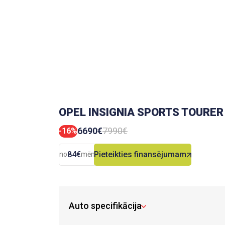
OPEL INSIGNIA SPORTS TOURER
6690€
7990€
-16%
84€
Pieteikties finansējumam
no
mēn.
Auto specifikācija