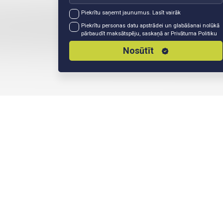
Piekrītu saņemt jaunumus.
Lasīt vairāk
Piekrītu personas datu apstrādei un glabāšanai nolūkā
pārbaudīt maksātspēju, saskaņā ar
Privātuma Politiku
Nosūtīt