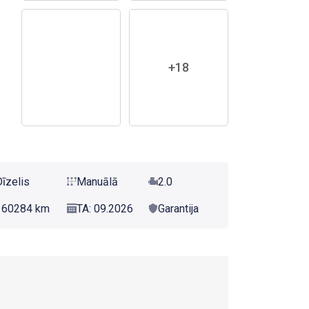
+18
Dīzelis
Manuālā
2.0
160284 km
TA: 09.2026
Garantija