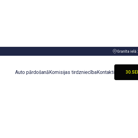
Granīta ielā
30.SE
TIEC 
Auto pārdošanā
Komisijas tirdzniecība
Kontakti