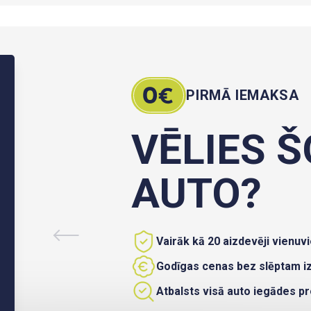
PIRMĀ IEMAKSA
VĒLIES Š
AUTO?
Vairāk kā 20 aizdevēji vienuvi
Godīgas cenas bez slēptam 
Atbalsts visā auto iegādes p