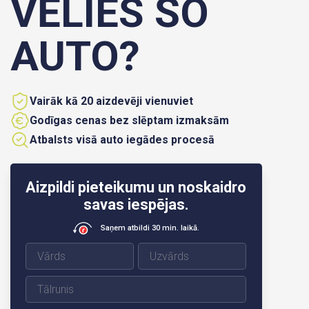
VĒLIES ŠO
AUTO?
Vairāk kā 20 aizdevēji vienuviet
Godīgas cenas bez slēptam izmaksām
Atbalsts visā auto iegādes procesā
Aizpildi pieteikumu un noskaidro
savas iespējas.
Saņem atbildi 30 min. laikā.