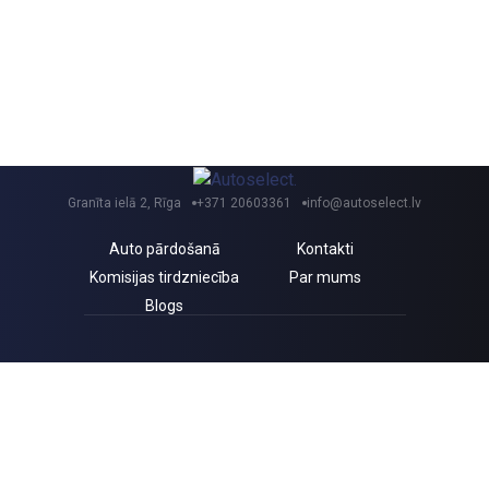
Granīta ielā 2, Rīga
+371 20603361
info@autoselect.lv
Auto pārdošanā
Kontakti
Komisijas tirdzniecība
Par mums
Blogs
Saņem izdevīgus jaunumus un atlaides!
Piekrītu Autoselect.lv
Privātuma politikai