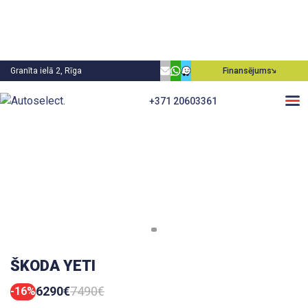
Granīta ielā 2, Rīga
Finansējums
+371 20603361
ŠKODA YETI
6290€
7490€
-16%