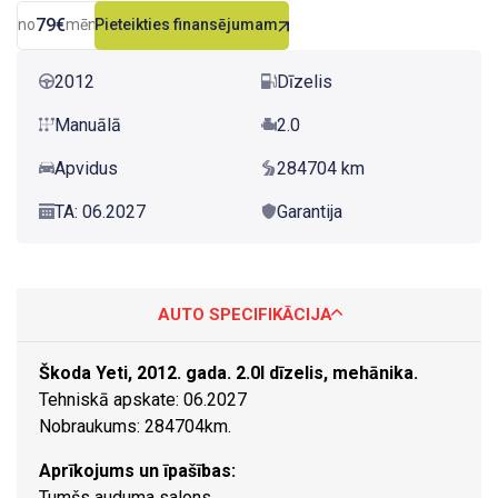
79€
no
mēn.
Pieteikties finansējumam
2012
Dīzelis
Manuālā
2.0
Apvidus
284704 km
TA: 06.2027
Garantija
AUTO SPECIFIKĀCIJA
Škoda Yeti, 2012. gada. 2.0l dīzelis, mehānika.
Tehniskā apskate: 06.2027
Nobraukums: 284704km.
Aprīkojums un īpašības:
Tumšs auduma salons.