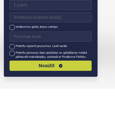
Ienākumus gūstu ārpus Latvijas
Piekrītu saņemt jaunumus.
Lasīt vairāk
Piekrītu personas datu apstrādei un glabāšanai nolūkā
pārbaudīt maksātspēju, saskaņā ar
Privātuma Politiku
Nosūtīt