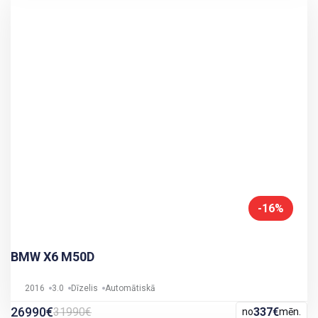
-16%
BMW X6 M50D
2016
3.0
Dīzelis
Automātiskā
26990€
31990€
337€
no
mēn.