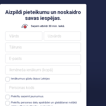
Aizpildi pieteikumu un noskaidro
savas iespējas.
Saņem atbildi 30 min. laikā.
Ienākumus gūstu ārpus Latvijas
Piekrītu saņemt jaunumus.
Lasīt vairāk
Piekrītu personas datu apstrādei un glabāšanai nolūkā