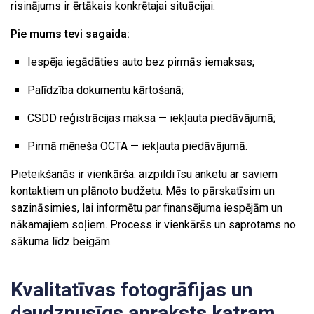
risinājums ir ērtākais konkrētajai situācijai.
Pie mums tevi sagaida:
Iespēja iegādāties auto bez pirmās iemaksas;
Palīdzība dokumentu kārtošanā;
CSDD reģistrācijas maksa — iekļauta piedāvājumā;
Pirmā mēneša OCTA — iekļauta piedāvājumā.
Pieteikšanās ir vienkārša: aizpildi īsu anketu ar saviem
kontaktiem un plānoto budžetu. Mēs to pārskatīsim un
sazināsimies, lai informētu par finansējuma iespējām un
nākamajiem soļiem. Process ir vienkāršs un saprotams no
sākuma līdz beigām.
Kvalitatīvas fotogrāfijas un
daudzpusīgs apraksts katram