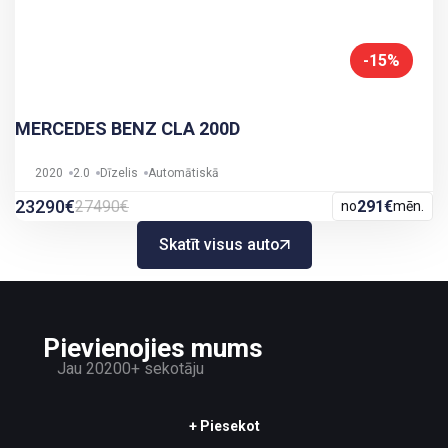
-15%
MERCEDES BENZ CLA 200D
2020
2.0
Dīzelis
Automātiskā
23290€
27490€
291€
no
mēn.
Skatīt visus auto
Pievienojies mums
Jau 20200+ sekotāju
+ Piesekot