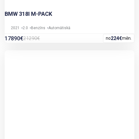
BMW 318I M-PACK
2021
2.0
Benzīns
Automātiskā
17890€
21290€
224€
no
mēn.