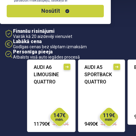
pārbaudīt maksātspēju, saskaņā ar
Privātuma Politiku
Nosūtīt
Finanšu risinājumi
Vairāk kā 20 aizdevēji vienuviet
Labākā cena
Godīgas cenas bez slēptam izmaksām
Personīga pieeja
Atbalsts visā auto iegādes procesā
AUDI A6
AUDI A5
LIMOUSINE
SPORTBACK
QUATTRO
QUATTRO
147€
119€
mēn.
mēn.
11790€
16290€
9490€
13690€