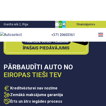
Granīta ielā 2, Rīga
Finansējums
0€
+371 20603361
P
irm
ā
m
ie
aksa
TIKAI LĪDZ 30.SEPTEMBRIM
ĪPAŠAIS PIEDĀVĀJUMS
PĀRBAUDĪTI AUTO NO
EIROPAS TIEŠI TEV
Kredītvēsturei nav nozīme
Zemākā maksājuma garantija
Ērts un ātrs iegādes process