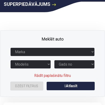
SUPERPIEDĀVĀJUMS
Meklēt auto
Rādīt paplašinātu filtru
Atlasīt
DZĒST FILTRUS