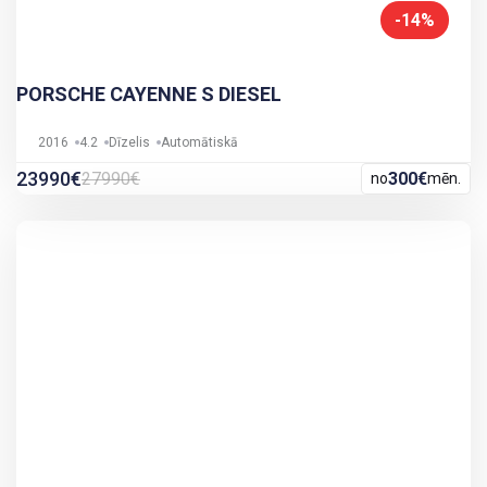
-14%
PORSCHE CAYENNE S DIESEL
2016
4.2
Dīzelis
Automātiskā
23990€
27990€
300€
no
mēn.