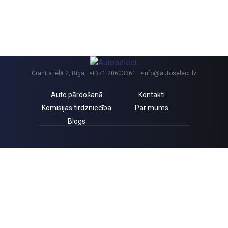
Granīta ielā 2, Rīga
+371 20603361
info@autoselect.lv
Auto pārdošanā
Kontakti
Komisijas tirdzniecība
Par mums
Blogs
Saņem izdevīgus jaunumus un atlaides!
Piekrītu Autoselect.lv
Privātuma politikai
Sīkdatnes
Privātuma politika
Pirkuma līgums
© 2026 Autoselect.lv
Developed by: