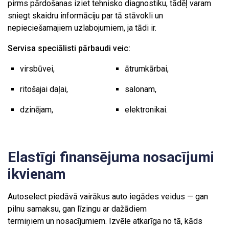
pirms pārdošanas iziet tehnisko diagnostiku, tādēļ varam
sniegt skaidru informāciju par tā stāvokli un
nepieciešamajiem uzlabojumiem, ja tādi ir.
Servisa speciālisti pārbaudi veic:
virsbūvei,
ātrumkārbai,
ritošajai daļai,
salonam,
dzinējam,
elektronikai.
Elastīgi finansējuma nosacījumi
ikvienam
Autoselect piedāvā vairākus auto iegādes veidus — gan
pilnu samaksu, gan līzingu ar dažādiem
termiņiem un nosacījumiem. Izvēle atkarīga no tā, kāds