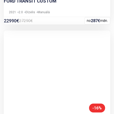
FORD TRANSIT CUSTOM
2021
2.0
Dīzelis
Manuālā
22990€
27290€
287€
no
mēn.
-16%