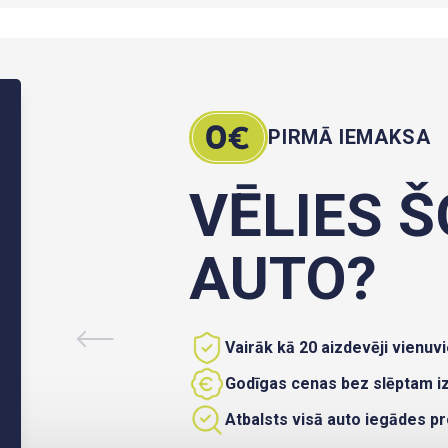
PIRMĀ IEMAKSA
VĒLIES Š
AUTO?
Vairāk kā 20 aizdevēji vienuvi
Godīgas cenas bez slēptam 
Atbalsts visā auto iegādes p