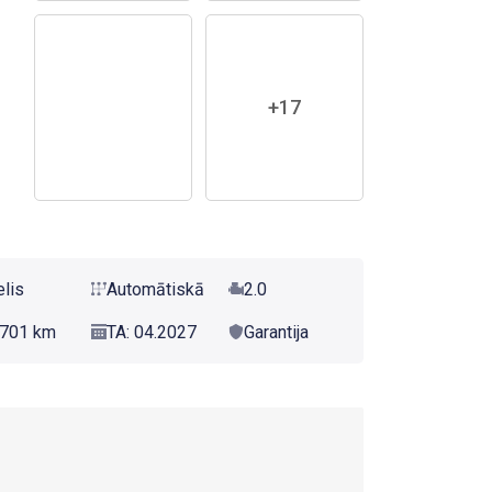
+17
elis
Automātiskā
2.0
701 km
TA: 04.2027
Garantija