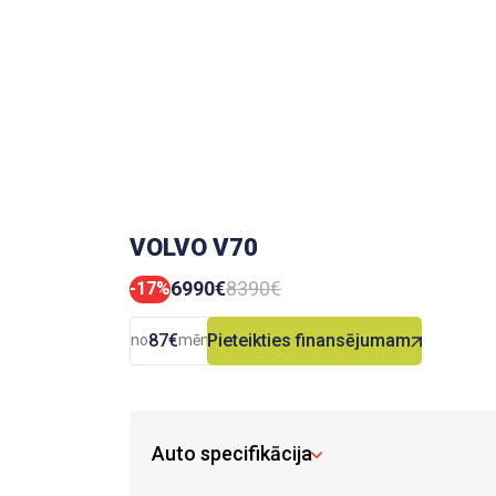
VOLVO V70
6990€
8390€
-17%
87€
Pieteikties finansējumam
no
mēn.
Auto specifikācija