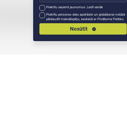
Piekrītu saņemt jaunumus.
Lasīt vairāk
Piekrītu personas datu apstrādei un glabāšanai nolūkā
pārbaudīt maksātspēju, saskaņā ar
Privātuma Politiku
Nosūtīt