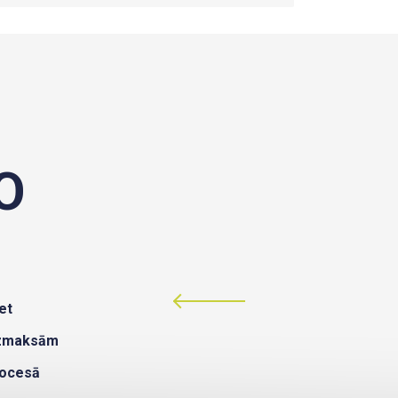
O
et
izmaksām
rocesā