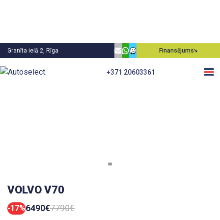
Granīta ielā 2, Rīga
Finansējums
+371 20603361
VOLVO V70
6490€
7790€
-17%