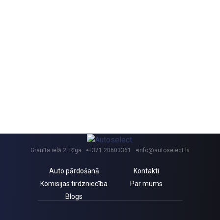
Granīta ielā 2, Rīga
+371 20603361
info@autoselect.lv
Auto pārdošanā
Kontakti
Komisijas tirdzniecība
Par mums
Blogs