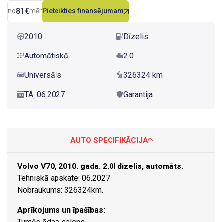
81€
no
mēn.
Pieteikties finansējumam
2010
Dīzelis
Automātiskā
2.0
Universāls
326324 km
TA: 06.2027
Garantija
AUTO SPECIFIKĀCIJA
Volvo V70, 2010. gada. 2.0l dīzelis, automāts.
Tehniskā apskate: 06.2027
Nobraukums: 326324km.
Aprīkojums un īpašības:
Tumšs ādas salons.