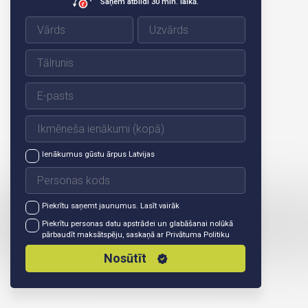
Saņem atbildi 30 min. laikā.
Ienākumus gūstu ārpus Latvijas
Piekrītu saņemt jaunumus.
Lasīt vairāk
Piekrītu personas datu apstrādei un glabāšanai nolūkā
pārbaudīt maksātspēju, saskaņā ar
Privātuma Politiku
Nosūtīt