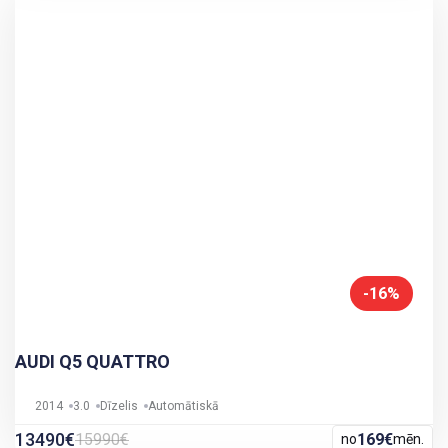
-16%
AUDI Q5 QUATTRO
2014
3.0
Dīzelis
Automātiskā
13490€
15990€
169€
no
mēn.