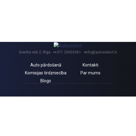
Granīta ielā 2, Rīga
+371 20603361
info@autoselect.lv
Auto pārdošanā
Kontakti
Komisijas tirdzniecība
Par mums
Blogs
Saņem izdevīgus jaunumus un atlaides!
Piekrītu Autoselect.lv
Privātuma politikai