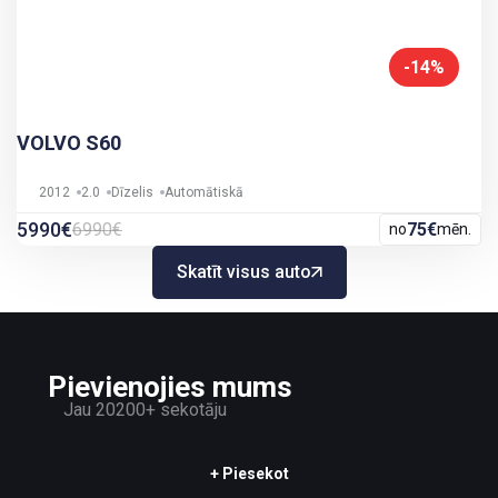
-14%
VOLVO S60
2012
2.0
Dīzelis
Automātiskā
5990€
6990€
75€
no
mēn.
Skatīt visus auto
Pievienojies mums
Jau 20200+ sekotāju
+ Piesekot