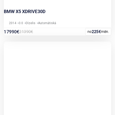
BMW X5 XDRIVE30D
2014
3.0
Dīzelis
Automātiskā
17990€
21390€
225€
no
mēn.