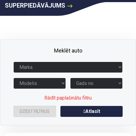
SUPERPIEDĀVĀJUMS
Meklēt auto
Rādīt paplašinātu filtru
Atlasīt
DZĒST FILTRUS