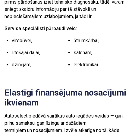
pirms pārdošanas iziet tehnisko diagnostiku, tādēļ varam
sniegt skaidru informāciju par tā stāvokli un
nepieciešamajiem uzlabojumiem, ja tādi ir.
Servisa speciālisti pārbaudi veic:
virsbūvei,
ātrumkārbai,
ritošajai daļai,
salonam,
dzinējam,
elektronikai.
Elastīgi finansējuma nosacījumi
ikvienam
Autoselect piedāvā vairākus auto iegādes veidus — gan
pilnu samaksu, gan līzingu ar dažādiem
termiņiem un nosacījumiem. Izvēle atkarīga no tā, kāds