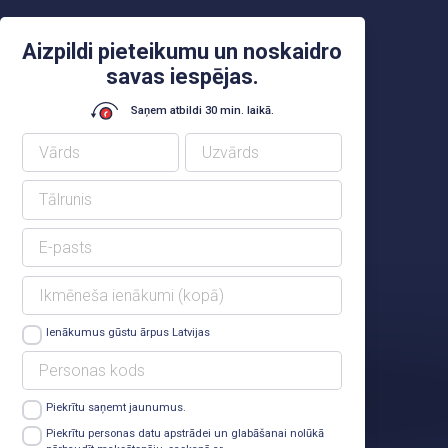
Aizpildi pieteikumu un noskaidro
savas iespējas.
Saņem atbildi 30 min. laikā.
Ienākumus gūstu ārpus Latvijas
Piekrītu saņemt jaunumus.
Lasīt vairāk
Piekrītu personas datu apstrādei un glabāšanai nolūkā