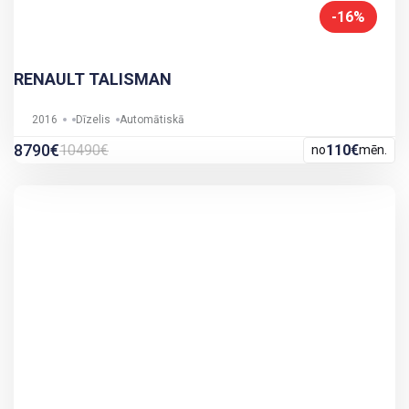
-16%
RENAULT TALISMAN
2016
Dīzelis
Automātiskā
8790€
10490€
110€
no
mēn.