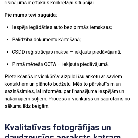
risinājums ir ērtākais konkrētajai situācijai.
Pie mums tevi sagaida:
Iespēja iegādāties auto bez pirmās iemaksas;
Palīdzība dokumentu kārtošanā;
CSDD reģistrācijas maksa — iekļauta piedāvājumā;
Pirmā mēneša OCTA — iekļauta piedāvājumā.
Pieteikšanās ir vienkārša: aizpildi īsu anketu ar saviem
kontaktiem un plānoto budžetu. Mēs to pārskatīsim un
sazināsimies, lai informētu par finansējuma iespējām un
nākamajiem soļiem. Process ir vienkāršs un saprotams no
sākuma līdz beigām.
Kvalitatīvas fotogrāfijas un
daudzpusīgs apraksts katram