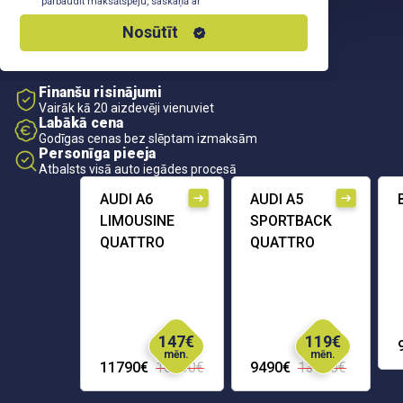
pārbaudīt maksātspēju, saskaņā ar
Privātuma Politiku
Nosūtīt
Finanšu risinājumi
Vairāk kā 20 aizdevēji vienuviet
Labākā cena
Godīgas cenas bez slēptam izmaksām
Personīga pieeja
Atbalsts visā auto iegādes procesā
AUDI A6
AUDI A5
LIMOUSINE
SPORTBACK
QUATTRO
QUATTRO
147€
119€
mēn.
mēn.
11790€
16290€
9490€
13690€