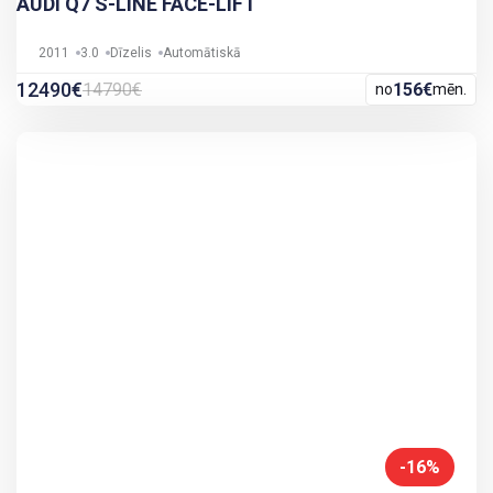
AUDI Q7 S-LINE FACE-LIFT
2011
3.0
Dīzelis
Automātiskā
12490€
14790€
156€
no
mēn.
-16%