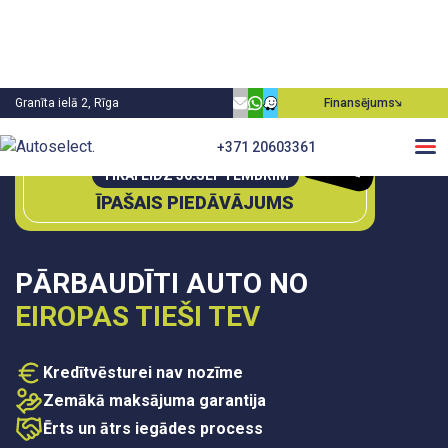
Granīta ielā 2, Rīga
Finansējums
0€
+371 20603361
P
irm
ā
m
ie
aksa
TIKAI LĪDZ 30.SEPTEMBRIM
ĪPAŠAIS PIEDĀVĀJUMS
PĀRBAUDĪTI AUTO NO
EIROPAS TIEŠI TEV
Kredītvēsturei nav nozīme
Zemākā maksājuma garantija
Ērts un ātrs iegādes process