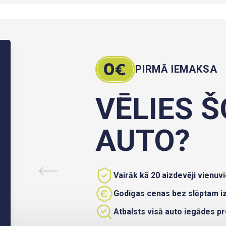
PIRMĀ IEMAKSA
VĒLIES Š
AUTO?
Vairāk kā 20 aizdevēji vienuvi
Godīgas cenas bez slēptam 
Atbalsts visā auto iegādes p