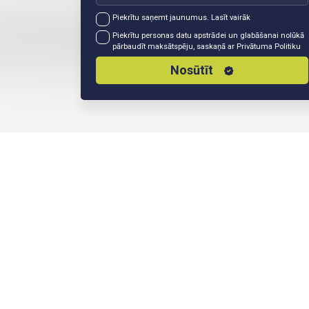
Piekrītu saņemt jaunumus.
Lasīt vairāk
Piekrītu personas datu apstrādei un glabāšanai nolūkā
pārbaudīt maksātspēju, saskaņā ar
Privātuma Politiku
Nosūtīt