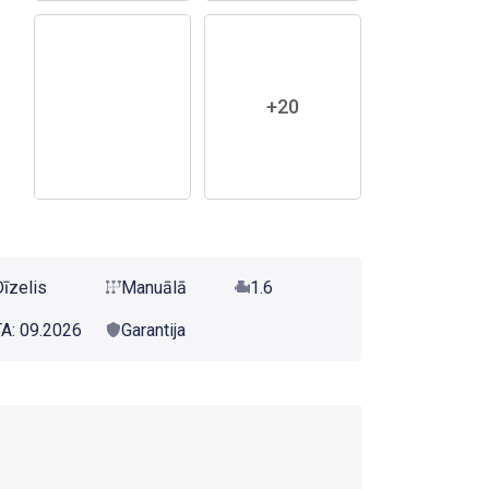
+20
Dīzelis
Manuālā
1.6
TA: 09.2026
Garantija