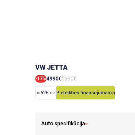
VW JETTA
4990€
5990€
-17%
62€
Pieteikties finansējumam
no
mēn.
Auto specifikācija