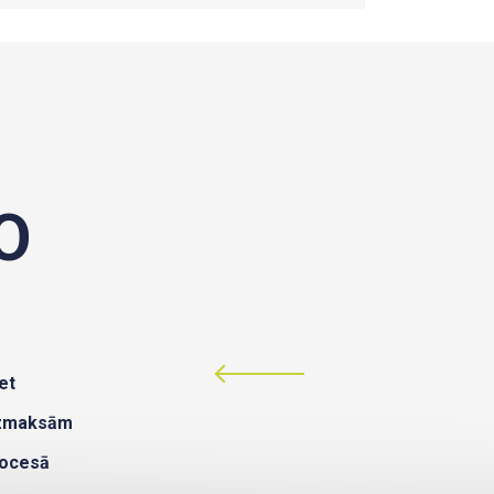
O
et
izmaksām
rocesā