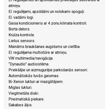
atmiņu.
El. regulējami, apsildāmi un nolokami spoguļi.
El. vadāmi logi.
Gaisa kondicionieris ar 4 zonu klimata kontroli.
Borta dators.
Kruīza kontrole.
Lietus sensors.
Maināms braukšanas augstums un cietība.
El. regulējama multistūre ar atmiņu.
VW multimedia/navigācija.
“Dynaudio” audisistēma.
Priekšējie un aizmugurējie parkošanās sensori.
Automātiskās tuvās gaismas.
Bi-Xenon lukturi ar mazgātājiem.
Miglas lukturi.
Vieglmetāla diski.
Pneimatiskā piekare.
Sakabes āķis.