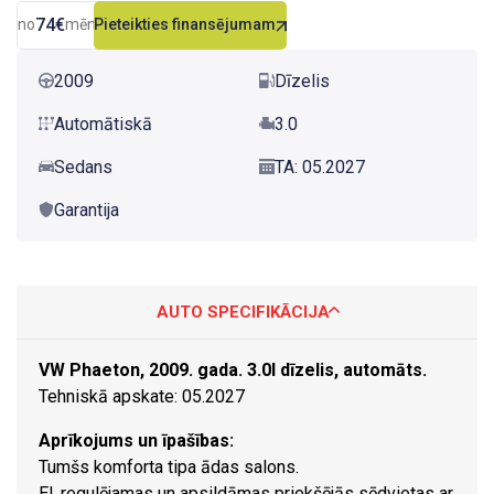
74€
no
mēn.
Pieteikties finansējumam
2009
Dīzelis
Automātiskā
3.0
Sedans
TA: 05.2027
Garantija
AUTO SPECIFIKĀCIJA
VW Phaeton, 2009. gada. 3.0l dīzelis, automāts.
Tehniskā apskate: 05.2027
Aprīkojums un īpašības:
Tumšs komforta tipa ādas salons.
El. regulējamas un apsildāmas priekšējās sēdvietas ar