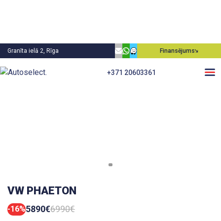
Granīta ielā 2, Rīga
Finansējums
+371 20603361
VW PHAETON
5890€
6990€
-16%