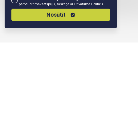
pārbaudīt maksātspēju, saskaņā ar
Privātuma Politiku
Nosūtīt