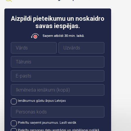
Aizpildi pieteikumu un noskaidro
savas iespējas.
Saņem atbildi 30 min. laikā.
Ienākumus gūstu ārpus Latvijas
Piekrītu saņemt jaunumus.
Lasīt vairāk
Piekrītu personas datu apstrādei un glabāšanai nolūkā