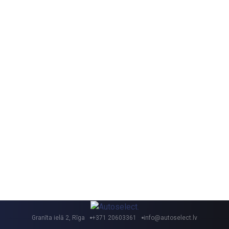
Granīta ielā 2, Rīga
+371 20603361
info@autoselect.lv