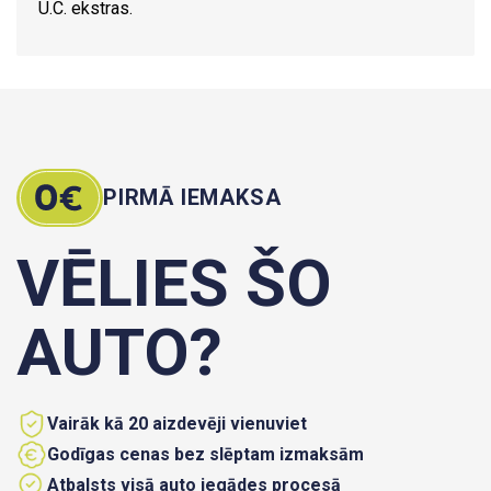
U.C. ekstras.
PIRMĀ IEMAKSA
VĒLIES ŠO
AUTO?
Vairāk kā 20 aizdevēji vienuviet
Godīgas cenas bez slēptam izmaksām
Atbalsts visā auto iegādes procesā