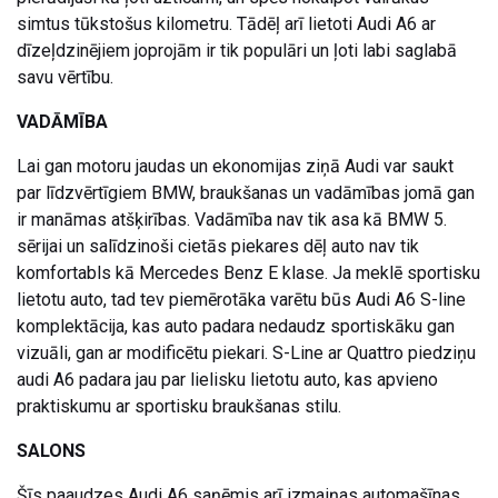
simtus tūkstošus kilometru. Tādēļ arī lietoti Audi A6 ar
dīzeļdzinējiem joprojām ir tik populāri un ļoti labi saglabā
savu vērtību.
VADĀMĪBA
Lai gan motoru jaudas un ekonomijas ziņā Audi var saukt
par līdzvērtīgiem BMW, braukšanas un vadāmības jomā gan
ir manāmas atšķirības. Vadāmība nav tik asa kā BMW 5.
sērijai un salīdzinoši cietās piekares dēļ auto nav tik
komfortabls kā Mercedes Benz E klase. Ja meklē sportisku
lietotu auto, tad tev piemērotāka varētu būs Audi A6 S-line
komplektācija, kas auto padara nedaudz sportiskāku gan
vizuāli, gan ar modificētu piekari. S-Line ar Quattro piedziņu
audi A6 padara jau par lielisku lietotu auto, kas apvieno
praktiskumu ar sportisku braukšanas stilu.
SALONS
Šīs paaudzes Audi A6 saņēmis arī izmaiņas automašīnas