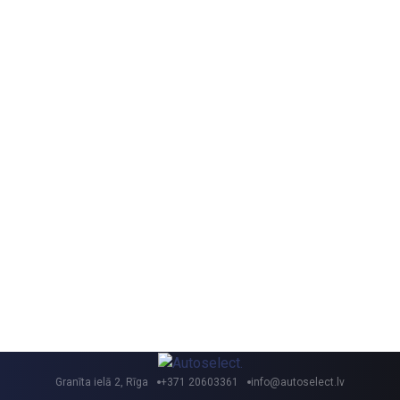
Granīta ielā 2, Rīga
+371 20603361
info@autoselect.lv