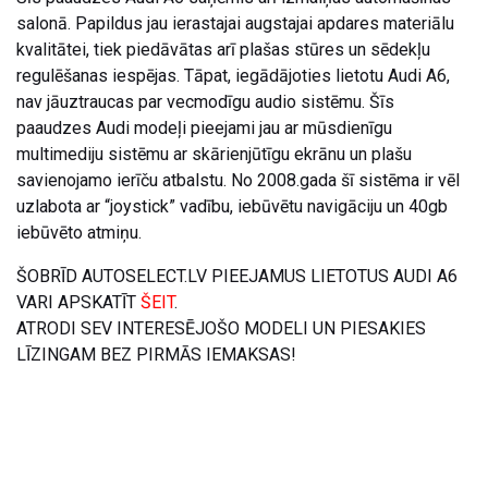
salonā. Papildus jau ierastajai augstajai apdares materiālu
kvalitātei, tiek piedāvātas arī plašas stūres un sēdekļu
regulēšanas iespējas. Tāpat, iegādājoties lietotu Audi A6,
nav jāuztraucas par vecmodīgu audio sistēmu. Šīs
paaudzes Audi modeļi pieejami jau ar mūsdienīgu
multimediju sistēmu ar skārienjūtīgu ekrānu un plašu
savienojamo ierīču atbalstu. No 2008.gada šī sistēma ir vēl
uzlabota ar “joystick” vadību, iebūvētu navigāciju un 40gb
iebūvēto atmiņu.
ŠOBRĪD AUTOSELECT.LV PIEEJAMUS LIETOTUS AUDI A6
VARI APSKATĪT
ŠEIT
.
ATRODI SEV INTERESĒJOŠO MODELI UN PIESAKIES
LĪZINGAM BEZ PIRMĀS IEMAKSAS!