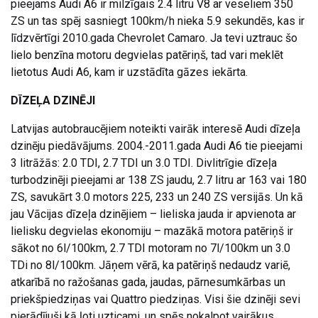
pieejams Audi A6 ir milzīgais 2.4 litru V8 ar veseliem 350
ZS un tas spēj sasniegt 100km/h nieka 5.9 sekundēs, kas ir
līdzvērtīgi 2010.gada Chevrolet Camaro. Ja tevi uztrauc šo
lielo benzīna motoru degvielas patēriņš, tad vari meklēt
lietotus Audi A6, kam ir uzstādīta gāzes iekārta.
DĪZEĻA DZINĒJI
Latvijas autobraucējiem noteikti vairāk interesē Audi dīzeļa
dzinēju piedāvājums. 2004.-2011.gada Audi A6 tie pieejami
3 litrāžās: 2.0 TDI, 2.7 TDI un 3.0 TDI. Divlitrīgie dīzeļa
turbodzinēji pieejami ar 138 ZS jaudu, 2.7 litru ar 163 vai 180
ZS, savukārt 3.0 motors 225, 233 un 240 ZS versijās. Un kā
jau Vācijas dīzeļa dzinējiem – lieliska jauda ir apvienota ar
lielisku degvielas ekonomiju – mazākā motora patēriņš ir
sākot no 6l/100km, 2.7 TDI motoram no 7l/100km un 3.0
TDi no 8l/100km. Jāņem vērā, ka patēriņš nedaudz variē,
atkarībā no ražošanas gada, jaudas, pārnesumkārbas un
priekšpiedziņas vai Quattro piedziņas. Visi šie dzinēji sevi
pierādījuši kā ļoti uzticami, un spēs nokalpot vairākus