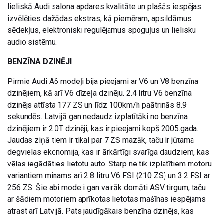
lieliskā Audi salona apdares kvalitāte un plašās iespējas
izvēlēties dažādas ekstras, kā piemēram, apsildāmus
sēdekļus, elektroniski regulējamus spoguļus un lielisku
audio sistēmu.
BENZĪNA DZINĒJI
Pirmie Audi A6 modeļi bija pieejami ar V6 un V8 benzīna
dzinējiem, kā arī V6 dīzeļa dzinēju. 2.4 litru V6 benzīna
dzinējs attīsta 177 ZS un līdz 100km/h paātrinās 8.9
sekundēs. Latvijā gan nedaudz izplatītāki no benzīna
dzinējiem ir 2.0T dzinēji, kas ir pieejami kopš 2005.gada.
Jaudas ziņā tiem ir tikai par 7 ZS mazāk, taču ir jūtama
degvielas ekonomija, kas ir ārkārtīgi svarīga daudziem, kas
vēlas iegādāties lietotu auto. Starp ne tik izplatītiem motoru
variantiem minams arī 2.8 litru V6 FSI (210 ZS) un 3.2 FSI ar
256 ZS. Šie abi modeļi gan vairāk domāti ASV tirgum, taču
ar šādiem motoriem aprīkotas lietotas mašīnas iespējams
atrast arī Latvijā. Pats jaudīgākais benzīna dzinējs, kas