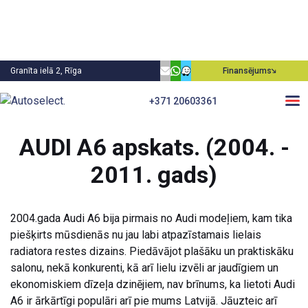
Granīta ielā 2, Rīga
Finansējums
+371 20603361
Atpakaļ
AUDI A6 apskats. (2004. -
2011. gads)
2004.gada Audi A6 bija pirmais no Audi modeļiem, kam tika
piešķirts mūsdienās nu jau labi atpazīstamais lielais
radiatora restes dizains. Piedāvājot plašāku un praktiskāku
salonu, nekā konkurenti, kā arī lielu izvēli ar jaudīgiem un
ekonomiskiem dīzeļa dzinējiem, nav brīnums, ka lietoti Audi
A6 ir ārkārtīgi populāri arī pie mums Latvijā. Jāuzteic arī