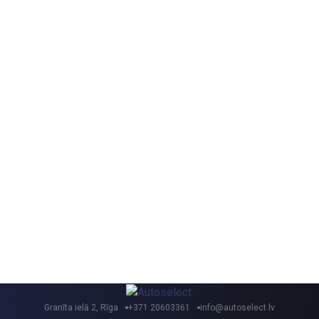
Granīta ielā 2, Rīga
+371 20603361
info@autoselect.lv