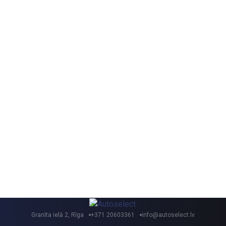
Granīta ielā 2, Rīga
+371 20603361
info@autoselect.lv