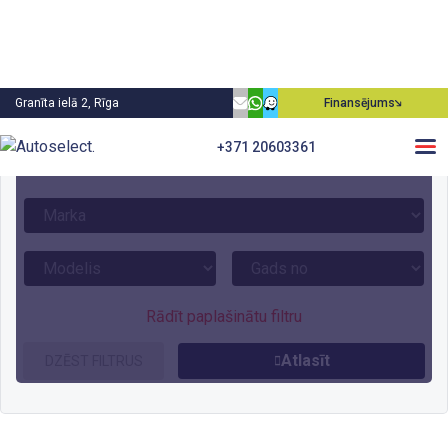
Granīta ielā 2, Rīga
Finansējums
+371 20603361
Meklēt auto
Rādīt paplašinātu filtru
Atlasīt
DZĒST FILTRUS