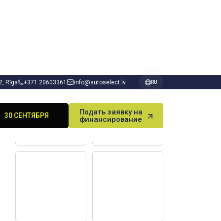
 2, Rīga
+371 20603361
info@autoselect.lv
RU
ВЫИГРАЙ DODGE
Подать заявку на
30 СЕНТЯБРЯ
финансирование