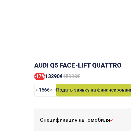
AUDI Q5 FACE-LIFT QUATTRO
13290€
15990€
-17%
166€
Подать заявку на финансирован
от
мес.
Спецификация автомобиля