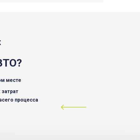
Ж
ВТО?
ом месте
 затрат
всего процесса