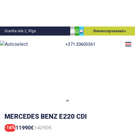
Granīta ielā 2, Rīga
Финансирование
+371 20603361
MERCEDES BENZ E220 CDI
11990€
14290€
-16%