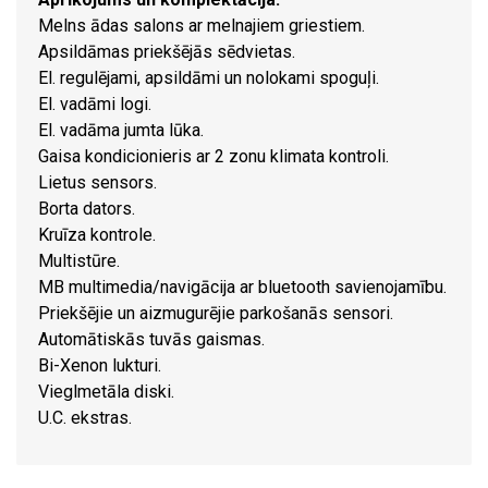
Melns ādas salons ar melnajiem griestiem.
Apsildāmas priekšējās sēdvietas.
El. regulējami, apsildāmi un nolokami spoguļi.
El. vadāmi logi.
El. vadāma jumta lūka.
Gaisa kondicionieris ar 2 zonu klimata kontroli.
Lietus sensors.
Borta dators.
Kruīza kontrole.
Multistūre.
MB multimedia/navigācija ar bluetooth savienojamību.
Priekšējie un aizmugurējie parkošanās sensori.
Automātiskās tuvās gaismas.
Bi-Xenon lukturi.
Vieglmetāla diski.
U.C. ekstras.