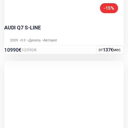
-15%
AUDI Q7 S-LINE
2009
3.0
Дизель
Автомат
10990€
12990€
137€
от
мес.