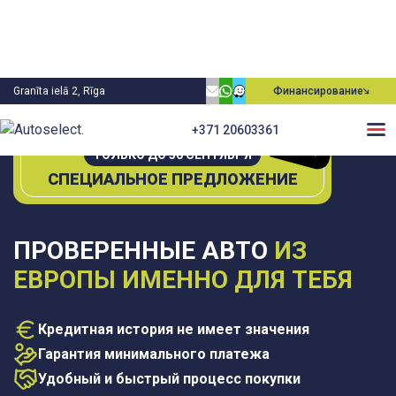
Granīta ielā 2, Rīga
Финансирование
0€
+371 20603361
П
е
рвы
й плате
ж
ТОЛЬКО ДО 30 СЕНТЯБРЯ
СПЕЦИАЛЬНОЕ ПРЕДЛОЖЕНИЕ
ПРОВЕРЕННЫЕ АВТО
ИЗ
ЕВРОПЫ ИМЕННО ДЛЯ ТЕБЯ
Кредитная история не имеет значения
Гарантия минимального платежа
Удобный и быстрый процесс покупки