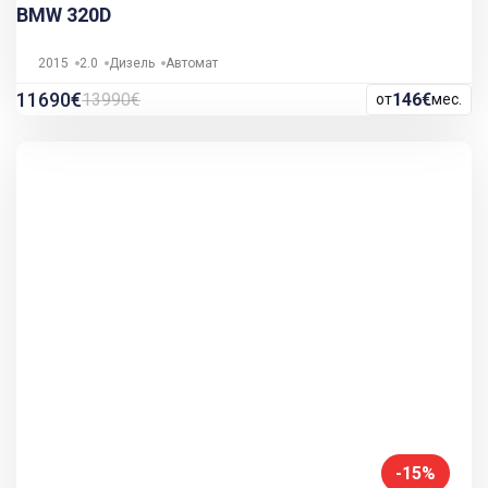
BMW 320D
2015
2.0
Дизель
Автомат
11690€
13990€
146€
от
мес.
-15%