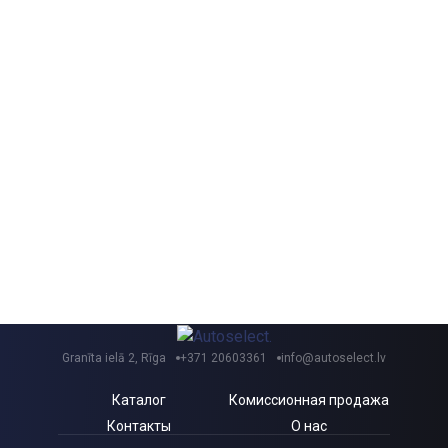
Granīta ielā 2, Rīga
+371 20603361
info@autoselect.lv
Каталог
Комиссионная продажа
Контакты
О нас