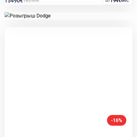
15490€
18290€
194€
от
мес.
-16%