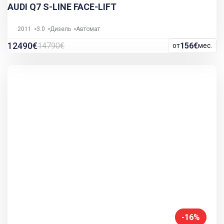
AUDI Q7 S-LINE FACE-LIFT
2011
3.0
Дизель
Автомат
12490€
14790€
156€
от
мес.
-16%