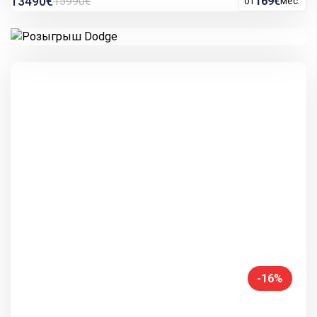
13490€
15990€
169€
от
мес.
-16%