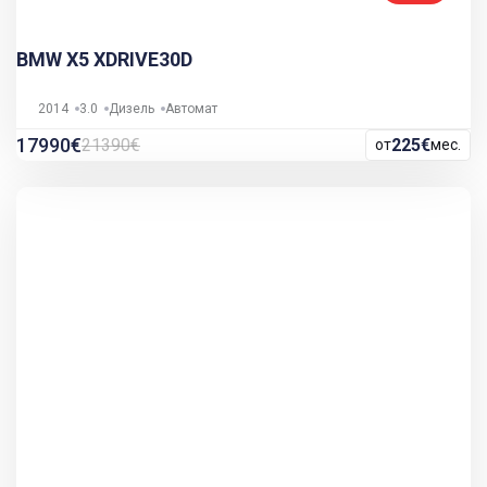
BMW X5 XDRIVE30D
2014
3.0
Дизель
Автомат
17990€
21390€
225€
от
мес.