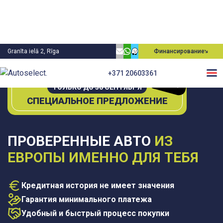
Granīta ielā 2, Rīga
Финансирование
0€
+371 20603361
П
е
рвы
й плате
ж
ТОЛЬКО ДО 30 СЕНТЯБРЯ
СПЕЦИАЛЬНОЕ ПРЕДЛОЖЕНИЕ
ПРОВЕРЕННЫЕ АВТО
ИЗ
ЕВРОПЫ ИМЕННО ДЛЯ ТЕБЯ
Кредитная история не имеет значения
Гарантия минимального платежа
Удобный и быстрый процесс покупки