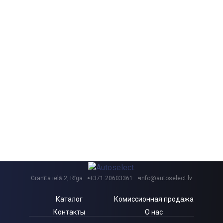
Granīta ielā 2, Rīga
+371 20603361
info@autoselect.lv
Каталог
Комиссионная продажа
Контакты
О нас