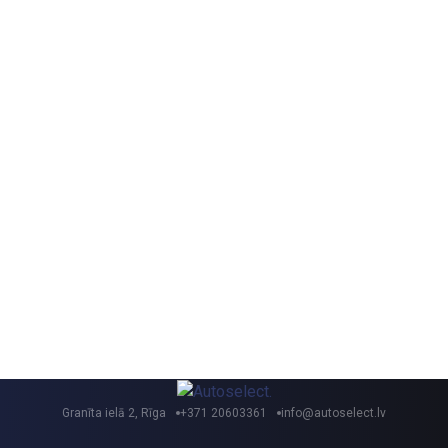
Granīta ielā 2, Rīga
+371 20603361
info@autoselect.lv