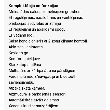
Komplektācija un funkcijas:
Melns ādas salons ar melnajiem griestiem.
El. regulējamas, apsildāmas un ventilējamas
priekšējās sēdvietas ar atmiņu.
El. regulējami un apsildāmi spoguļi.
El. vadāmi logi.
Gaisa kondicionieris ar 2 zonu klimata kontroli.
Aklo zonu asistents.
Keyless go.
Komforta piekļuve.
Start/stop sistēma.
Multistūre ar F1 tipa ātruma pārslēgiem.
Ford multimedia/navigācija ar bluetooth
savienojamību.
Atpakaļskata kamera.
Aizmugurējie parkošanās sensori.
Automātiskās tuvās gaismas.
Xenon lukturi ar mazgātājiem.