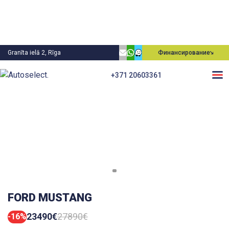
Granīta ielā 2, Rīga
Финансирование
+371 20603361
FORD MUSTANG
23490€
27890€
-16%