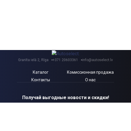
Granīta ielā 2, Rīga
+371 20603361
info@autoselect.lv
Каталог
Комиссионная продажа
Контакты
О нас
Получай выгодные новости и скидки!
Я согласен с Autoselect.lv
Политикой