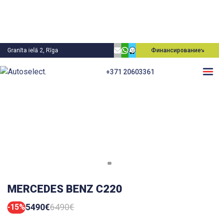
Granīta ielā 2, Rīga
Финансирование
+371 20603361
MERCEDES BENZ C220
5490€
6490€
-15%