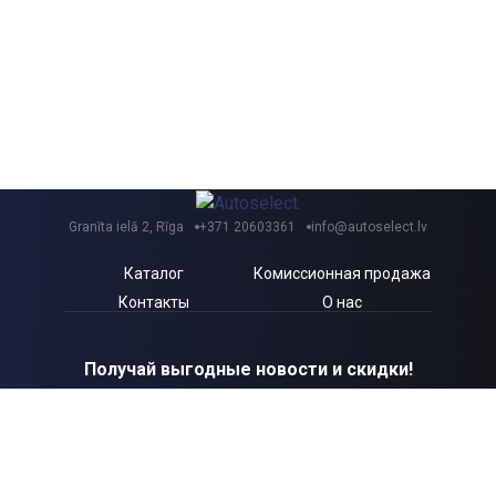
Granīta ielā 2, Rīga
+371 20603361
info@autoselect.lv
Каталог
Комиссионная продажа
Контакты
О нас
Получай выгодные новости и скидки!
Я согласен с Autoselect.lv
Политикой