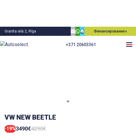
Granīta ielā 2, Rīga
Финансирование
+371 20603361
VW NEW BEETLE
3490€
4290€
-19%